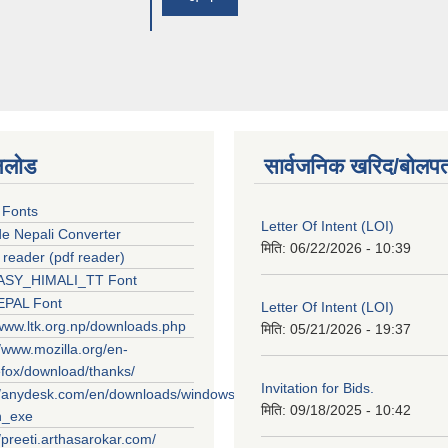
नलोड
सार्वजनिक खरिद/बोलपत
 Fonts
Letter Of Intent (LOI)
e Nepali Converter
मिति:
06/22/2026 - 10:39
reader (pdf reader)
SY_HIMALI_TT Font
PAL Font
Letter Of Intent (LOI)
/www.ltk.org.np/downloads.php
मिति:
05/21/2026 - 19:37
//www.mozilla.org/en-
efox/download/thanks/
Invitation for Bids.
//anydesk.com/en/downloads/windows?
मिति:
09/18/2025 - 10:42
n_exe
//preeti.arthasarokar.com/