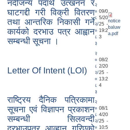
नदीजन्य पदार्थ उत्खनन र
२
घाटगद्दी गरी विक्री वितरण
०
09/0
८
5/20
तथा आन्तरिक निकासी गर्ने
notice
२/
25 -
baluw
कार्यको दरभाउ पत्र आह्वान
०
19:2
a.pdf
८
3
सम्बन्धी सूचना ।
३
२
०
08/2
८
2/20
Letter Of Intent (LOI)
२/
25 -
०
13:2
८
4
३
राष्ट्रिय दैनिक पत्रिकामा
२
सूचना एवं विज्ञापन प्रकाशन
०
08/1
८
4/20
सम्बन्धी सिलवन्दी
२/
25 -
दरभाउपत्र आव्हान गरिएको
०
10:5