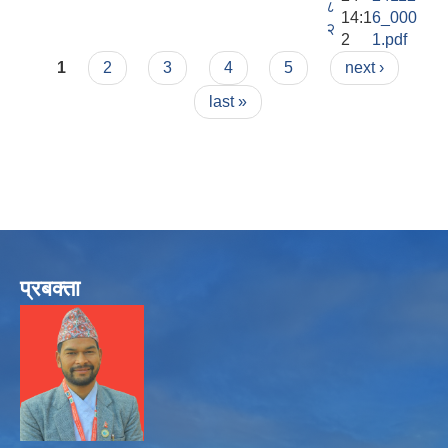
८
14:1
6_000
२
2
1.pdf
Pages
1
2
3
4
5
next ›
last »
प्रबक्ता