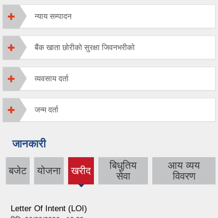
न्याय सम्पादन
बैंक खाता छोरीको सुरक्षा जिवनभरीको
व्यवसाय दर्ता
जन्म दर्ता
जानकारी
बिधुतिय
आय व्यय
बजेट
योजना
खरीद
(active
सेवा
विवरण
tab)
Letter Of Intent (LOI)