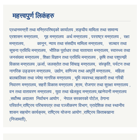
महत्त्वपुर्ण लिकंहरु
प्रधानमन्त्री तथा मन्त्रिपरिषद्को कार्यालय
,
सङ्घीय मामिला तथा सामान्य
प्रशासन मन्त्रालय,
गृह मन्त्रालय
अर्थ मन्त्रालय
,
परराष्ट्र मन्त्रालय
,
रक्षा
मन्त्रालय,
कानून, न्याय तथा संसदीय मामिला मन्त्रालय,
सञ्‍चार तथा
सूचना प्रविधि मन्त्रालय,
भौतिक पूर्वाधार तथा यातायात मन्त्रालय,
स्वास्थ्य तथा
जनसंख्या मन्त्रालय
,
शिक्षा विज्ञान तथा प्रविधि मन्त्रालय
,
कृषि तथा पशुपन्छी
विकास मन्त्रालय ,
ऊर्जा, जलस्रोत तथा सिंचाइ मन्त्रालय
,
संस्कृति, पर्यटन तथा
नागरिक उड्डयन मन्त्रालय, उद्योग, वाणिज्य तथा आपूर्ति मन्त्रालय,
महिला
बालबालिका तथा ज्येष्ठ नागरिक मन्त्रालय
, भूमि व्यवस्था,सहकारी तथा गरिबी
निवारण मन्त्रालय
, सहरी विकास मन्त्रालय
,
श्रम, रोजगार तथा सुरक्षा मन्त्रालय
,
वन तथा वातावरण मन्त्रालय
,
युवा तथा खेलकुद मन्त्रालय,खानेपानी मन्त्रालय
,सर्वोच्च अदालत
निर्वाचन आयोग
,
नेपाल सरकारको पोर्टल,
ठेगाना
परिवर्तन
,राष्ट्रिय परिचयपत्र तथा पञ्‍जीकरण विभाग,
प्रादेशिक तथा स्थानीय
शासन सहयोग कार्यक्रम
,
राष्ट्रिय योजना आयोग
,
राष्ट्रिय किताबखाना
(निजामती)
,