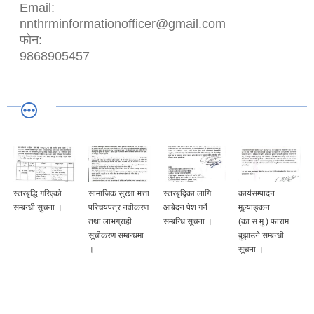
Email:
nnthrminformationofficer@gmail.com
फोन:
9868905457
स्तरबृद्धि गरिएको
सामाजिक सुरक्षा भत्ता
स्तरबृद्विका लागि
कार्यसम्पादन
सम्बन्धी सुचना ।
परिचयपत्र नवीकरण
आबेदन पेश गर्ने
मूल्याङ्कन
तथा लाभग्राही
सम्बन्धि सूचना ।
(का.स.मु.) फाराम
सूचीकरण सम्बन्धमा
बुझाउने सम्बन्धी
।
सूचना ।