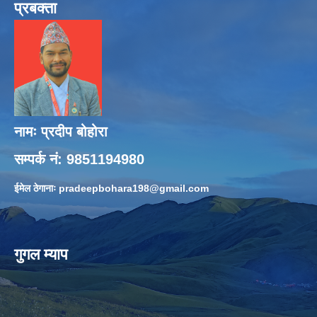
प्रबक्ता
नामः प्रदीप बोहोरा
सम्पर्क नं: 9851194980
ईमेल ठेगानाः
pradeepbohara198@gmail.com
गुगल म्याप